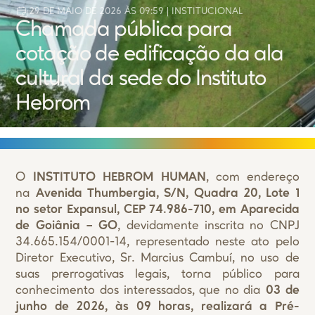
29 DE MAIO DE 2026 ÀS 09:59
|
INSTITUCIONAL
Chamada pública para
cotação de edificação da ala
cultural da sede do Instituto
Hebrom
O
INSTITUTO HEBROM HUMAN
, com endereço
na
Avenida Thumbergia, S/N, Quadra 20, Lote 1
no setor Expansul, CEP 74.986-710, em Aparecida
de Goiânia – GO
, devidamente inscrita no CNPJ
34.665.154/0001-14, representado neste ato pelo
Diretor Executivo, Sr. Marcius Cambuí, no uso de
suas prerrogativas legais, torna público para
conhecimento dos interessados, que no dia
03 de
junho de 2026, às 09 horas, realizará a Pré-