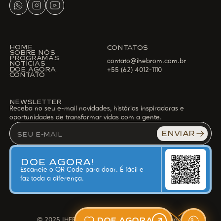
HOME
CONTATOS
SOBRE NÓS
PROGRAMAS
contato@ihebrom.com.br
NOTÍCIAS
DOE AGORA
+55 (62) 4012-1110
CONTATO
NEWSLETTER
Receba no seu e-mail novidades, histórias inspiradoras e
oportunidades de transformar vidas com a gente.
ENVIAR
DOE AGORA!
Escaneie o QR Code para doar. É fácil e
faz toda a diferença.
DOE AGORA
© 2025 IHEBROM • Todos os direitos reservados